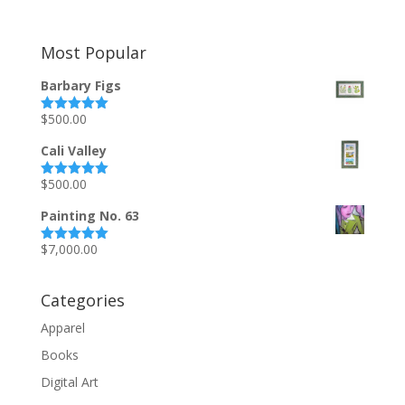
Most Popular
Barbary Figs
$
500.00
Rated
5.00
out of 5
Cali Valley
$
500.00
Rated
5.00
out of 5
Painting No. 63
$
7,000.00
Rated
5.00
out of 5
Categories
Apparel
Books
Digital Art