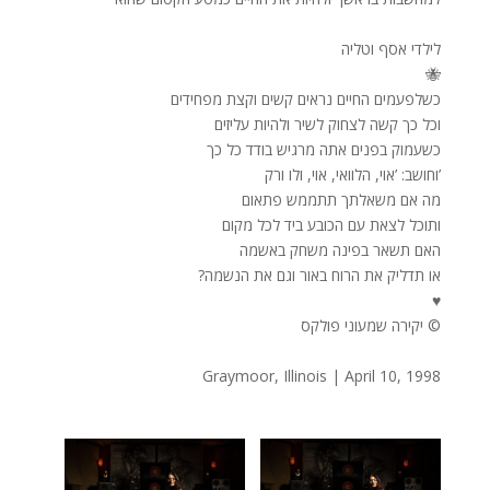
לילדי אסף וטליה
🐝
כשלפעמים החיים נראים קשים וקצת מפחידים
וכל כך קשה לצחוק לשיר ולהיות עליזים
כשעמוק בפנים אתה מרגיש בודד כל כך
וחושב: ’אוי, הלוואי, אוי, ולו ורק’
מה אם משאלתך תתממש פתאום
ותוכל לצאת עם הכובע ביד לכל מקום
האם תשאר בפינה משחק באשמה
?או תדליק את הרוח באור וגם את הנשמה
♥
יקירה שמעוני פולקס ©
Graymoor, Illinois | April 10, 1998