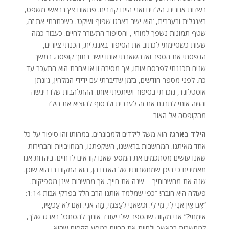
בשדות אחרים. הילדים ואני היינו קודרים. פתאום צץ בראשי משפט,
באנגלית ובעברית, ‘הוא ישב בארגז שפוף ושקט’. כשכתבתי את זה,
שטף תמונות נשפך למוחי , והסיפור התעורר לחיים. כעבור כמה
שעות כשסיימתי לכתוב את הסיפור באנגלית, הכנתי ציורים,
הדפסתי את הספר ואז השארתי אותו יושב בתוך קופסה. במשך
שנים תכננתי לפרסם אותו, אך מסיבה זו או אחרת הוא התעכב עד
כה. לפני מספר חודשים, בזמן שדיברתי עם ידידי המלחין, ג’ונתן
אוסטלונד, נזכרתי בסיפור ושיתפתי אותו. ההתלהבות שלו ריגשה
והזיזה אותי לתרגם את זה לעברית ולבסוף להוציא את הילד
מהקופסה אל האור
הילד
בארגז
הוא משל לילדים ולמבוגרים. במהותו זהו סיפור על כל
אחד מאיתנו. המחשבות בראשנו, השקפתנו, המחויבויות והבחירות
שאנו עושים מסתכמים את המסע שאנו קוראים לו חיים. ביהדות אנו
מאמינים כי היכן שמחשבותיו של האדם הן, הוא המקום בו הוא שוכן.
שנה את מחשבותיך – שנה את חייך. אך מחשבות אינן מספיקות.
פעולה היא חובה! “כפי שמלמד אותנו הרב הלל בפרקי אבות 1:14:
“אִם אֵין אֲנִי לִי, מִי לִי. וּכְשֶׁאֲנִי לְעַצְמִי, מָה אֲנִי. וְאִם לֹא עַכְשָׁיו,
אֵימָתַי?” אני מקווה שהספר שלי יעודד אותך להסתכל בארגז שלך,
למחשבות בראשך ולחיות את החיים כמסע הקסום שהוא