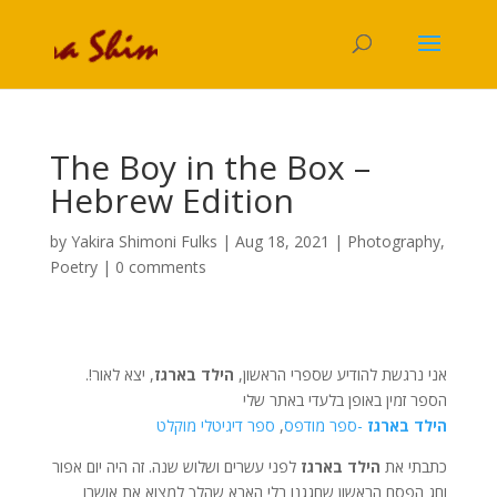
The Boy in the Box –
Hebrew Edition
by
Yakira Shimoni Fulks
|
Aug 18, 2021
|
Photography
,
Poetry
|
0 comments
.אני נרגשת להודיע ​​שספרי הראשון,
הילד בארגז
, יצא לאור!
הספר זמין באופן בלעדי באתר שלי
הילד בארגז
-ספר מודפס
,
ספר דיגיטלי מוקלט
כתבתי את
הילד בארגז
לפני עשרים ושלוש שנה. זה היה יום אפור
וחג הפסח הראשון שחגגנו בלי האבא שהלך למצוא את אושרו